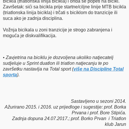
bicikla (triatlonska linija bicikla) i onda se popeti na bicikl.
Završetak: sići sa bicikla prije startne/ciljne linije MTB bicikla
(triatlonska linija bicikla) i trčati s biciklom do tranzicije ili
suca ako je zadnja disciplina.
Vožnja bicikala u zoni tranzicije je strogo zabranjena i
moguća je diskvalifikacija.
• Zavjetrina na biciklu je dozvoljena ukoliko natjecatelj
sudjeluje u Sprint duatlon ili triatlon natjecanju te po
završetku nastavlja na Total sport (
više na Discipline Total
sporta
).
Sastavljeno u sezoni 2014.
Ažurirano 2015. i 2016. uz prijedloge i sugestije: prof. Borka
Prvana i prof. Bore Stipića.
Zadnja dopuna 24.07.2017.; prof. Borko Prvan i Triatlon
klub Jarun