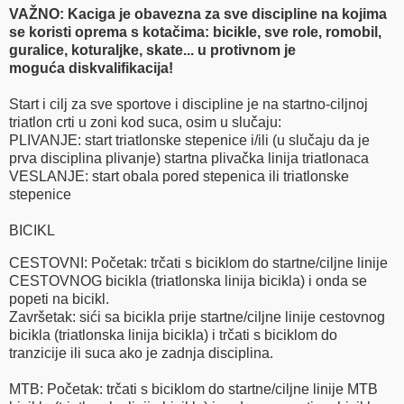
VAŽNO: Kaciga je obavezna za sve discipline na kojima
se koristi oprema s kotačima: bicikle, sve role, romobil,
guralice, koturaljke, skate... u protivnom je
moguća diskvalifikacija!
Start i cilj za sve sportove i discipline je na startno-ciljnoj
triatlon crti u zoni kod suca, osim u slučaju:
PLIVANJE: start triatlonske stepenice i/ili (u slučaju da je
prva disciplina plivanje) startna plivačka linija triatlonaca
VESLANJE: start obala pored stepenica ili triatlonske
stepenice
BICIKL
CESTOVNI: Početak: trčati s biciklom do startne/ciljne linije
CESTOVNOG bicikla (triatlonska linija bicikla) i onda se
popeti na bicikl.
Završetak: sići sa bicikla prije startne/ciljne linije cestovnog
bicikla (triatlonska linija bicikla) i trčati s biciklom do
tranzicije ili suca ako je zadnja disciplina.
MTB: Početak: trčati s biciklom do startne/ciljne linije MTB