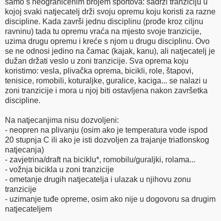
samo s neograničenim brojem sportova: sadrži tranziciju u
kojoj svaki natjecatelj drži svoju opremu koju koristi za razne
discipline. Kada završi jednu disciplinu (prođe kroz ciljnu
ravninu) tada tu opremu vraća na mjesto svoje tranzicije,
uzima drugu opremu i kreće s njom u drugu disciplinu. Ovo
se ne odnosi jedino na čamac (kajak, kanu), ali natjecatelj je
dužan držati veslo u zoni tranzicije. Sva oprema koju
koristimo: vesla, plivačka oprema, bicikli, role, štapovi,
tenisice, romobili, koturaljke, guralice, kaciga... se nalazi u
zoni tranzicije i mora u njoj biti ostavljena nakon završetka
discipline.
Na natjecanjima nisu dozvoljeni:
- neopren na plivanju (osim ako je temperatura vode ispod
20 stupnja C ili ako je isti dozvoljen za trajanje triatlonskog
natjecanja)
- zavjetrina/draft na biciklu*, romobilu/guraljki, rolama...
- vožnja bicikla u zoni tranzicije
- ometanje drugih natjecatelja i ulazak u njihovu zonu
tranzicije
- uzimanje tuđe opreme, osim ako nije u dogovoru sa drugim
natjecateljem