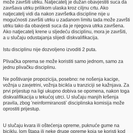
može završiti utrku. Natjecatelj je dužan obavjestiti suca da
završava utrku prilikom ulaska kroz ciljnu crtu. Ako
natjecatelj vidi da nakon završetka discipline nije u
mogućnosti završiti utrku u zadanom limitu tada može završti
utrku tako da obavjesti suca da je njegova utrka završena.
Ako natjecatelj krene u sljedeću disciplinu, mora je završiti,
a u slučaju odustajanja slijedi diskvalifikacija.
Istu disciplinu nije dozvoljeno izvoditi 2 puta.
Plivačka oprema se može koristiti samo jednom, samo za
jednu plivačku disciplinu.
Ne poštivanje propozicija, posebno: ne nošenja kacige,
vožnja u zavjetrini, vožnja bicikla u tranziciji se kažnjava. Za
prvi prijestup na ligi ukupno dobiva se opomena, nakon toga
diskvalifikacija u tekućoj utrci. U slučaju manjih kršenja
pravila, zbog 'neinformiranosti' disciplinska komisija može
oprostiti prijestup.
U slučaju kvara ili oštećenja opreme, puknuće gume na
biciklu, lom štapa ili neke druge opreme koja se koristi kod