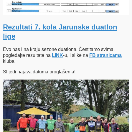
Rezultati 7. kola Jarunske duatlon
lige
Evo nas i na kraju sezone duatlona. Čestitamo svima,
pogledajte rezultate na
LINK
-u, i slike na
FB stranicama
kluba!
Slijedi najava datuma proglašenja!