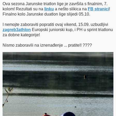
Ova sezona Jarunske triatlon lige je završila s finalnim, 7.
kolom! Rezultati su na
linku
a nešto slikica na
FB stranici
!
Finalno kolo Jarunske duatlon lige slijedi 05.10.
I nemojte zaboraviti popratiti ovaj vikend, 15.09. uzbudljivi
zagreb3athlon
Europski juniorski kup, i PH u sprint triatlonu
za dobne kategorije!
Nismo zaboravili na iznenađenje ... pratite!! ????