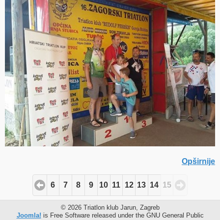
Opširnije
6
7
8
9
10
11
12
13
14
15
© 2026 Triatlon klub Jarun, Zagreb
Joomla!
is Free Software released under the GNU General Public